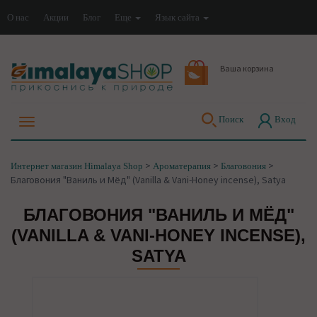
О нас
Акции
Блог
Еще
Язык сайта
Ваша корзина
Поиск
Вход
>
>
>
Интернет магазин Himalaya Shop
Ароматерапия
Благовония
Благовония "Ваниль и Мёд" (Vanilla & Vani-Honey incense), Satya
БЛАГОВОНИЯ "ВАНИЛЬ И МЁД"
(VANILLA & VANI-HONEY INCENSE),
SATYA