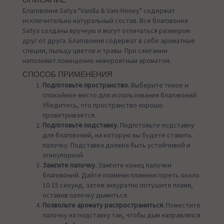
ОПИСАНИЕ
Благовония Satya "Vanilla & Vani-Honey" содержат
исключительно натуральный состав. Все благовония
Satya созданы вручную и могут отличаться размером
друг от друга. Благовония содержат в себе ароматные
специи, пыльцу цветов и травы. При сжигании
наполняют помещение невероятным ароматом.
СПОСОБ ПРИМЕНЕНИЯ
Подготовьте пространство.
Выберите тихое и
спокойное место для использования благовоний.
Убедитесь, что пространство хорошо
проветривается.
Подготовьте подставку.
Подготовьте подставку
для благовоний, на которую вы будете ставить
палочку. Подставка должна быть устойчивой и
огнеупорной.
Зажгите палочку.
Зажгите конец палочки
благовоний. Дайте пламени пламени гореть около
10-15 секунд, затем аккуратно потушите пламя,
оставив палочку дымиться.
Позвольте аромату распространиться.
Поместите
палочку на подставку так, чтобы дым направлялся