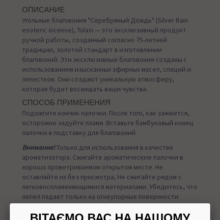
ОПИСАНИЕ
Угольные благовония "Серебряный Дождь" (Silver Rain
esoteric incense), Tulasi — это эксклюзивный продукт
ручной работы, созданный согласно 75-летней
традиции, золотой стандарт в изготовлении
благовоний. Эти эксклюзивные благовония созданы с
использованием изысканных эфирных масел, специй и
лепестков. Они создают уникальную атмосферу,
которая будет восхищать ваши чувства.
СПОСОБ ПРИМЕНЕНИЯ
Подожгите кончик палочки. После того, как зажжется,
осторожно задуйте пламя. Вставьте бамбуковый конец
палочки в подставку для благовоний.
Внимание!
Только для использования в качестве
ароматизатора. Сжигайте ароматические палочки в
хорошо проветриваемом открытом месте. Не
оставляйте их без присмотра, Не сжигайте рядом с
легковоспламеняющимися материалами. Убедитесь, что
пепел падает только на огнеупорные поверхности.
УПАКОВКА
ВІТАЄМО ВАС НА НАШОМУ