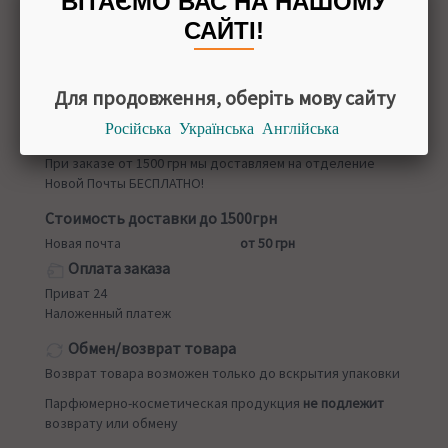
ВІТАЄМО ВАС НА НАШОМУ
20 палочек
САЙТІ!
Для продовження, оберіть мову сайту
Назад в
Благовония
Російська
Українська
Англійська
Доставка
При заказе от 1500 грн мы доставляем на отделение
Новой Почты БЕСПЛАТНО!
Стоимость доставки до 1500грн
Новая почта
от 50 грн
Оплата заказа
Приват 24
Наложенный платеж
Обмен/возврат товара
Возврат товара возможен только до вскрытия упаковки
Парфюмерно-косметическая продукция
не подлежит
возврату или обмену