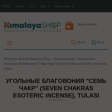
О нас
Акции
Блог
Еще
Язык сайта
Ваша корзина
Поиск
Вход
>
>
>
Интернет магазин Himalaya Shop
Ароматерапия
Благовония
Угольные благовония "Семь Чакр" (Seven Chakras esoteric incense),
Tulasi
УГОЛЬНЫЕ БЛАГОВОНИЯ "СЕМЬ
ЧАКР" (SEVEN CHAKRAS
ESOTERIC INCENSE), TULASI