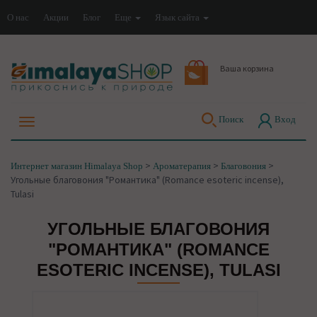
О нас
Акции
Блог
Еще
Язык сайта
Ваша корзина
Поиск
Вход
>
>
>
Интернет магазин Himalaya Shop
Ароматерапия
Благовония
Угольные благовония "Романтика" (Romance esoteric incense),
Tulasi
УГОЛЬНЫЕ БЛАГОВОНИЯ
"РОМАНТИКА" (ROMANCE
ESOTERIC INCENSE), TULASI