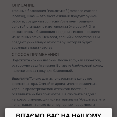
ОПИСАНИЕ
Угольные благовония "Романтика" (Romance esoteric
incense), Tulasi — это эксклюзивный продукт ручной
работы, созданный согласно 75-летней традиции,
золотой стандарт в изготовлении благовоний. Эти
эксклюзивные благовония созданы с использованием
изысканных эфирных масел, специй и лепестков. Они
создают уникальную атмосферу, которая будет
восхищать ваши чувства.
СПОСОБ ПРИМЕНЕНИЯ
Подожгите кончик палочки. После того, как зажжется,
осторожно задуйте пламя. Вставьте бамбуковый конец
палочки в подставку для благовоний.
Внимание!
Только для использования в качестве
ароматизатора. Сжигайте ароматические палочки в
хорошо проветриваемом открытом месте. Не
оставляйте их без присмотра, Не сжигайте рядом с
легковоспламеняющимися материалами. Убедитесь, что
пепел падает только на огнеупорные поверхности.
УПАКОВКА
ВІТАЄМО ВАС НА НАШОМУ