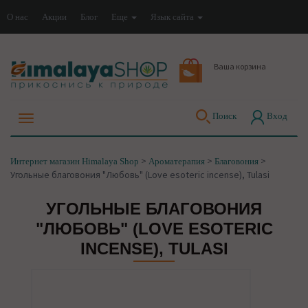
О нас
Акции
Блог
Еще
Язык сайта
Ваша корзина
Поиск
Вход
>
>
>
Интернет магазин Himalaya Shop
Ароматерапия
Благовония
Угольные благовония "Любовь" (Love esoteric incense), Tulasi
УГОЛЬНЫЕ БЛАГОВОНИЯ
"ЛЮБОВЬ" (LOVE ESOTERIC
INCENSE), TULASI