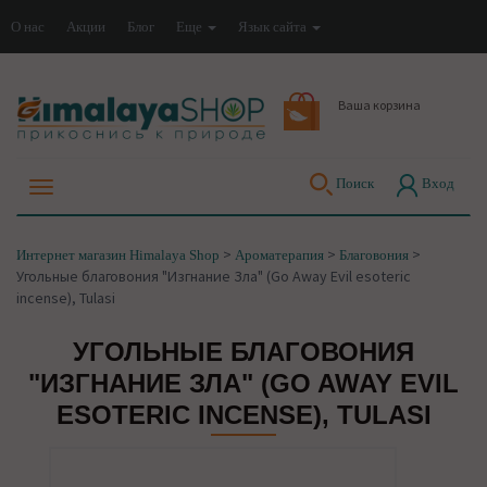
О нас
Акции
Блог
Еще
Язык сайта
Ваша корзина
Поиск
Вход
>
>
>
Интернет магазин Himalaya Shop
Ароматерапия
Благовония
Угольные благовония "Изгнание Зла" (Go Away Evil esoteric
incense), Tulasi
УГОЛЬНЫЕ БЛАГОВОНИЯ
"ИЗГНАНИЕ ЗЛА" (GO AWAY EVIL
ESOTERIC INCENSE), TULASI