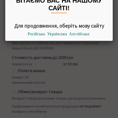
ВІТАЄМО ВАС НА НАШОМУ
20 палочек
САЙТІ!
Для продовження, оберіть мову сайту
Назад в
Благовония
Російська
Українська
Англійська
Доставка
При заказе от 1500 грн мы доставляем на отделение
Новой Почты БЕСПЛАТНО!
Стоимость доставки до 1500грн
Новая почта
от 50 грн
Оплата заказа
Приват 24
Наложенный платеж
Обмен/возврат товара
Возврат товара возможен только до вскрытия упаковки
Парфюмерно-косметическая продукция
не подлежит
возврату или обмену