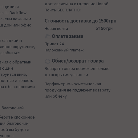
доставляем на отделение Новой
елющимися
Почты БЕСПЛАТНО!
illa Backflow
полнены нежным и
Стоимость доставки до 1500грн
аш дом или офис
Новая почта
от 50 грн
Оплата заказа
е сладкий и
Приват 24
тливое окружение,
Наложенный платеж
сслабиться.
Обмен/возврат товара
ания с обратным
сающий
Возврат товара возможен только
труится вниз,
до вскрытия упаковки
ностью и теплом.
Парфюмерно-косметическая
ва с благовониями
продукция
не подлежит
возврату
или обмену
 благовоний:
ерите спокойное
ния благовоний.
орой вы будете
упорна.