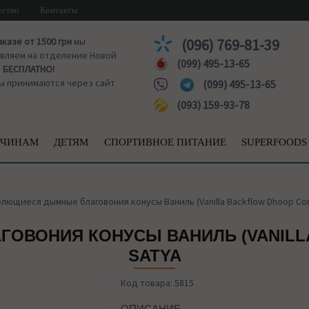
ество
Контакты
аказе от 1500 грн
мы
(096) 769-81-39
вляем на отделение Новой
(099) 495-13-65
ы
БЕСПЛАТНО!
ы принимаются через сайт
(099) 495-13-65
(093) 159-93-78
ЧИНАМ
ДЕТЯМ
СПОРТИВНОЕ ПИТАНИЕ
SUPERFOODS
лющиеся дымные благовония конусы Ваниль (Vanilla Backflow Dhoop Con
ОВОНИЯ КОНУСЫ ВАНИЛЬ (VANILLA
SATYA
Код товара: 5815