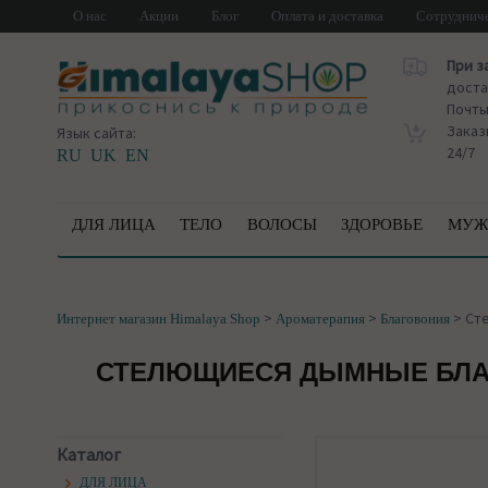
О нас
Акции
Блог
Оплата и доставка
Сотруднич
При з
доста
Почт
Заказ
Язык сайта:
24/7
RU
UK
EN
ДЛЯ ЛИЦА
ТЕЛО
ВОЛОСЫ
ЗДОРОВЬЕ
МУЖ
>
>
>
Сте
Интернет магазин Himalaya Shop
Ароматерапия
Благовония
СТЕЛЮЩИЕСЯ ДЫМНЫЕ БЛАГ
Каталог
ДЛЯ ЛИЦА