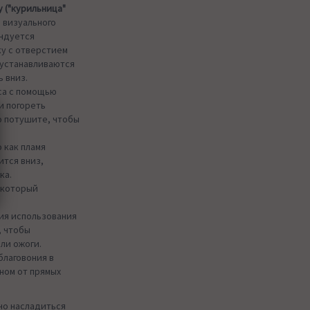
 ("курильница"
 визуального
ндуется
у с отверстием
 устанавливаются
ь вниз.
са с помощью
и погореть
о потушите, чтобы
 как пламя
ится вниз,
ка.
 который
ия использования
, чтобы
ли ожоги.
благовония в
ном от прямых
но насладиться