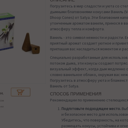
ОПИСАНИЕ
Погрузитесь в мир сладости и уюта со ст
дымными благовониями конусами Ваниль (Van
Dhoop Cones) от Satya. Эти благовония на
утонченным ароматом ванили, принося в в
атмосферу тепла и комфорта.
Ваниль - это символ нежности и радости. Е
приятный аромат создает уютное и приве
приглашая вас насладиться моментом и ра
Специально разработанные для использов
потоком дыма, эти конусы создают потря
визуальный эффект, когда дым медленно с
словно ванильное облако, окружая вас неж
Погрузитесь в атмосферу уюта и блаженст
Ваниль от Satya.
н.
СПОСОБ ПРИМЕНЕНИЯ
Рекомендации по применению стелющихся
сов
чии
Подготовьте подходящее место.
Выб
и безопасное место для использова
Убедитесь, что поверхность, на кот
размещать конусы, устойчива и огне