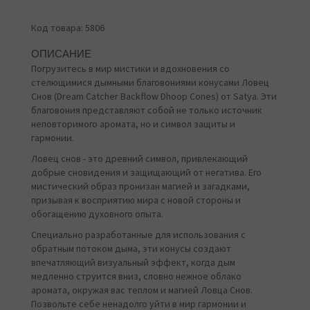
Код товара: 5806
ОПИСАНИЕ
Погрузитесь в мир мистики и вдохновения со
стелющимися дымными благовониями конусами Ловец
Снов (Dream Catcher Backflow Dhoop Cones) от Satya. Эти
благовония представляют собой не только источник
неповторимого аромата, но и символ защиты и
гармонии.
Ловец снов - это древний символ, привлекающий
добрые сновидения и защищающий от негатива. Его
мистический образ пронизан магией и загадками,
призывая к восприятию мира с новой стороны и
обогащению духовного опыта.
Специально разработанные для использования с
обратным потоком дыма, эти конусы создают
впечатляющий визуальный эффект, когда дым
медленно струится вниз, словно нежное облако
аромата, окружая вас теплом и магией Ловца Снов.
Позвольте себе ненадолго уйти в мир гармонии и