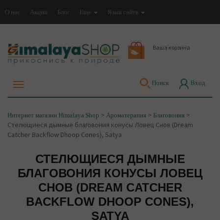
О нас
Акции
Блог
Еще
Язык сайта
Ваша корзина
Поиск
Вход
>
>
>
Интернет магазин Himalaya Shop
Ароматерапия
Благовония
Стелющиеся дымные благовония конусы Ловец Снов (Dream
Catcher Backflow Dhoop Cones), Satya
СТЕЛЮЩИЕСЯ ДЫМНЫЕ
БЛАГОВОНИЯ КОНУСЫ ЛОВЕЦ
СНОВ (DREAM CATCHER
BACKFLOW DHOOP CONES),
SATYA