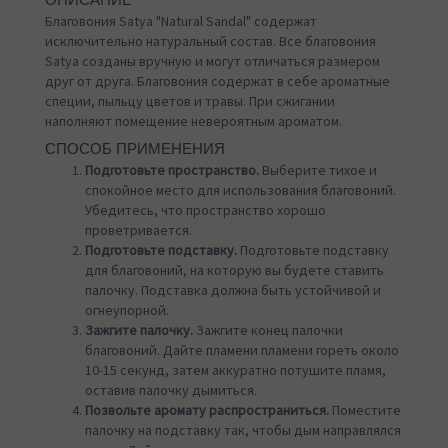
ОПИСАНИЕ
Благовония Satya "Natural Sandal" содержат
исключительно натуральный состав. Все благовония
Satya созданы вручную и могут отличаться размером
друг от друга. Благовония содержат в себе ароматные
специи, пыльцу цветов и травы. При сжигании
наполняют помещение невероятным ароматом.
СПОСОБ ПРИМЕНЕНИЯ
Подготовьте пространство.
Выберите тихое и
спокойное место для использования благовоний.
Убедитесь, что пространство хорошо
проветривается.
Подготовьте подставку.
Подготовьте подставку
для благовоний, на которую вы будете ставить
палочку. Подставка должна быть устойчивой и
огнеупорной.
Зажгите палочку.
Зажгите конец палочки
благовоний. Дайте пламени пламени гореть около
10-15 секунд, затем аккуратно потушите пламя,
оставив палочку дымиться.
Позвольте аромату распространиться.
Поместите
палочку на подставку так, чтобы дым направлялся