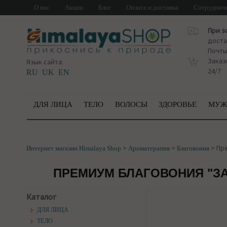
О нас
Акции
Блог
Оплата и доставка
Сотруднич
При з
доста
Почт
Заказ
Язык сайта:
24/7
RU
UK
EN
ДЛЯ ЛИЦА
ТЕЛО
ВОЛОСЫ
ЗДОРОВЬЕ
МУЖ
>
>
>
Пре
Интернет магазин Himalaya Shop
Ароматерапия
Благовония
ПРЕМИУМ БЛАГОВОНИЯ "ЗАМ
Каталог
ДЛЯ ЛИЦА
ТЕЛО