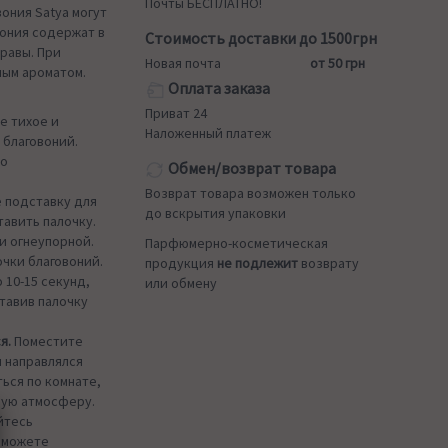
Почты БЕСПЛАТНО!
ония Satya могут
вония содержат в
Стоимость доставки до 1500грн
равы. При
Новая почта
от 50 грн
ым ароматом.
Оплата заказа
Приват 24
е тихое и
Наложенный платеж
 благовоний.
шо
Обмен/возврат товара
Возврат товара возможен только
 подставку для
до вскрытия упаковки
тавить палочку.
и огнеупорной.
Парфюмерно-косметическая
чки благовоний.
продукция
не подлежит
возврату
 10-15 секунд,
или обмену
тавив палочку
я.
Поместите
м направлялся
ься по комнате,
щую атмосферу.
йтесь
ы можете