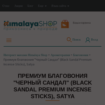
О нас
Акции
Блог
Еще
Язык сайта
Ваша корзина
Поиск
Вход
>
>
>
Интернет магазин Himalaya Shop
Ароматерапия
Благовония
Премиум благовония "Черный Сандал" (Black Sandal Premium
Incense Sticks), Satya
ПРЕМИУМ БЛАГОВОНИЯ
"ЧЕРНЫЙ САНДАЛ" (BLACK
SANDAL PREMIUM INCENSE
STICKS), SATYA