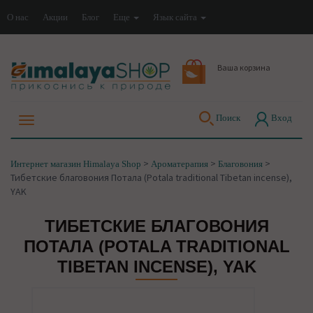
О нас
Акции
Блог
Еще
Язык сайта
Ваша корзина
Поиск
Вход
>
>
>
Интернет магазин Himalaya Shop
Ароматерапия
Благовония
Тибетские благовония Потала (Potala traditional Tibetan incense),
YAK
ТИБЕТСКИЕ БЛАГОВОНИЯ
ПОТАЛА (POTALA TRADITIONAL
TIBETAN INCENSE), YAK