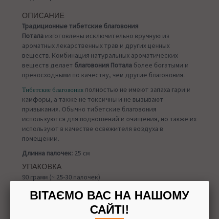
ОПИСАНИЕ
Традиционные тибетские благовония
Потала
изготовлены исключительно вручную из
ароматных лекарственных трав и других ценных
веществ. Комбинация натуральных ароматических
веществ делает
благовония Потала
более богатыми и
превосходными по качеству, чем другие благовония.
полностью не имеют запаха гари и
Тибетские благовония
камфоры, а также не токсичны и не вызывают
привыкания. Обычно тибетские благовония
используются для подношений и очищения, но также их
используют в качестве освежителя воздуха в
помещении.
Длинна палочек:
25 см
УПАКОВКА
90 грамм (~ 25-30 палочек)
ВІТАЄМО ВАС НА НАШОМУ
САЙТІ!