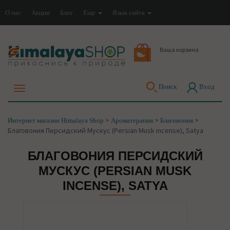
О нас
Акции
Блог
Еще
Язык сайта
Ваша корзина
Поиск
Вход
>
>
>
Интернет магазин Himalaya Shop
Ароматерапия
Благовония
Благовония Персидский Мускус (Persian Musk incense), Satya
БЛАГОВОНИЯ ПЕРСИДСКИЙ
МУСКУС (PERSIAN MUSK
INCENSE), SATYA