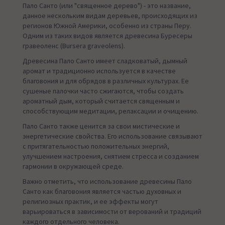
Пало Санто (или "священное дерево") - это название,
данное нескольким видам деревьев, происходящих из
регионов Южной Америки, особенно из страны Перу.
Одним из таких видов является древесина Буресеры
гравеоленс (Bursera graveolens).
Древесина Пало Санто имеет сладковатый, дымный
аромат и традиционно используется в качестве
благовония и для обрядов в различных культурах. Ее
сушеные палочки часто сжигаются, чтобы создать
ароматный дым, который считается священным и
способствующим медитации, релаксации и очищению.
Пало Санто также ценится за свои мистические и
энергетические свойства. Его использование связывают
с притягательностью положительных энергий,
улучшением настроения, снятием стресса и созданием
гармонии в окружающей среде.
Важно отметить, что использование древесины Пало
Санто как благовония является частью духовных и
религиозных практик, и ее эффекты могут
варьироваться в зависимости от верований и традиций
каждого отдельного человека.