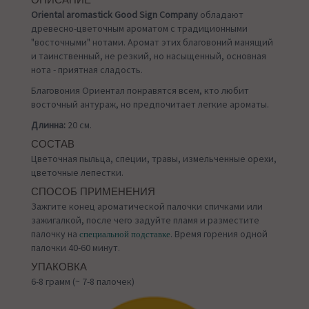
ОПИСАНИЕ
Oriental aromastick Good Sign Company
обладают
древесно-цветочным ароматом с традиционными
"восточными" нотами. Аромат этих благовоний манящий
и таинственный, не резкий, но насыщенный, основная
нота - приятная сладость.
Благовония Ориентал понравятся всем, кто любит
восточный антураж, но предпочитает легкие ароматы.
Длинна:
20 см.
СОСТАВ
Цветочная пыльца, специи, травы, измельченные орехи,
цветочные лепестки.
СПОСОБ ПРИМЕНЕНИЯ
Зажгите конец ароматической палочки спичками или
зажигалкой, после чего задуйте пламя и разместите
палочку на
. Время горения одной
специальной подставке
палочки 40-60 минут.
УПАКОВКА
6-8 грамм (~ 7-8 палочек)