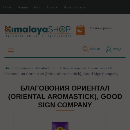
О нас
Акции
Блог
Еще
Язык сайта
Ваша корзина
Поиск
Вход
>
>
>
Интернет магазин Himalaya Shop
Ароматерапия
Благовония
Благовония Ориентал (Oriental aromastick), Good Sign Company
БЛАГОВОНИЯ ОРИЕНТАЛ
(ORIENTAL AROMASTICK), GOOD
SIGN COMPANY