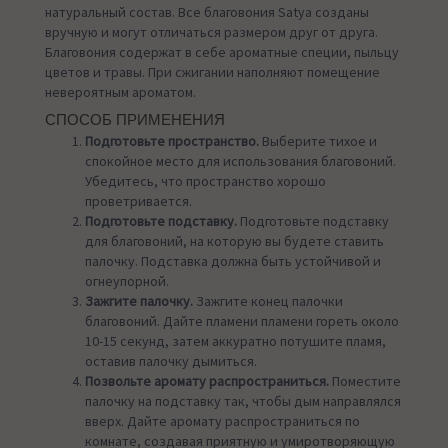
натуральный состав. Все благовония Satya созданы
вручную и могут отличаться размером друг от друга.
Благовония содержат в себе ароматные специи, пыльцу
цветов и травы. При сжигании наполняют помещение
невероятным ароматом.
СПОСОБ ПРИМЕНЕНИЯ
Подготовьте пространство.
Выберите тихое и
спокойное место для использования благовоний.
Убедитесь, что пространство хорошо
проветривается.
Подготовьте подставку.
Подготовьте подставку
для благовоний, на которую вы будете ставить
палочку. Подставка должна быть устойчивой и
огнеупорной.
Зажгите палочку.
Зажгите конец палочки
благовоний. Дайте пламени пламени гореть около
10-15 секунд, затем аккуратно потушите пламя,
оставив палочку дымиться.
Позвольте аромату распространиться.
Поместите
палочку на подставку так, чтобы дым направлялся
вверх. Дайте аромату распространиться по
комнате, создавая приятную и умиротворяющую