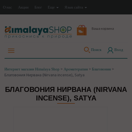
О нас
Акции
Блог
Еще
Язык сайта
Ваша корзина
Поиск
Вход
>
>
>
Интернет магазин Himalaya Shop
Ароматерапия
Благовония
Благовония Нирвана (Nirvana incense), Satya
БЛАГОВОНИЯ НИРВАНА (NIRVANA
INCENSE), SATYA