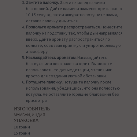
Зажгите палочку.
Зажгите конец палочки
благовоний. Дайте пламени пламени гореть около
10-15 секунд, затем аккуратно потушите пламя,
оставив палочку дымиться.
Позвольте аромату распространиться.
Поместите
палочку на подставку так, чтобы дым направлялся
вверх. Дайте аромату распространиться по
комнате, создавая приятную и умиротворяющую
атмосферу.
Наслаждайтесь ароматом.
Наслаждайтесь
благоуханием пока палочка горит. Вы можете
использовать ее для медитации, чтения или
просто для создания уютной обстановки.
Потушите палочку.
Потушите палочку после
использования, убедившись, что она полностью
потухла. Не оставляйте горящие благовония без
присмотра
ИЗГОТОВИТЕЛЬ
МУМБАИ, ИНДИЯ
УПАКОВКА
10 грамм
15 грамм