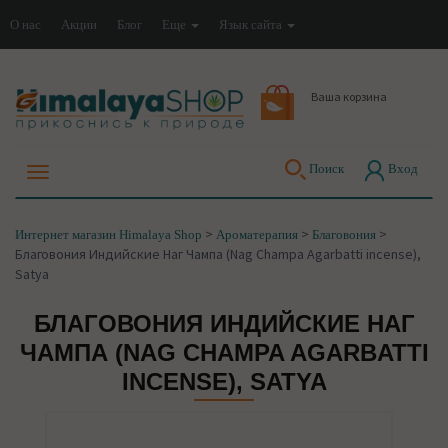
О нас
Акции
Блог
Еще
Язык сайта
Ваша корзина
Поиск
Вход
>
>
>
Интернет магазин Himalaya Shop
Ароматерапия
Благовония
Благовония Индийские Наг Чампа (Nag Champa Agarbatti incense),
Satya
БЛАГОВОНИЯ ИНДИЙСКИЕ НАГ
ЧАМПА (NAG CHAMPA AGARBATTI
INCENSE), SATYA