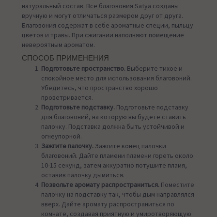
натуральный состав. Все благовония Satya созданы
вручную и могут отличаться размером друг от друга.
Благовония содержат в себе ароматные специи, пыльцу
цветов и травы. При сжигании наполняют помещение
невероятным ароматом.
СПОСОБ ПРИМЕНЕНИЯ
Подготовьте пространство.
Выберите тихое и
спокойное место для использования благовоний.
Убедитесь, что пространство хорошо
проветривается.
Подготовьте подставку.
Подготовьте подставку
для благовоний, на которую вы будете ставить
палочку. Подставка должна быть устойчивой и
огнеупорной.
Зажгите палочку.
Зажгите конец палочки
благовоний. Дайте пламени пламени гореть около
10-15 секунд, затем аккуратно потушите пламя,
оставив палочку дымиться.
Позвольте аромату распространиться.
Поместите
палочку на подставку так, чтобы дым направлялся
вверх. Дайте аромату распространиться по
комнате, создавая приятную и умиротворяющую