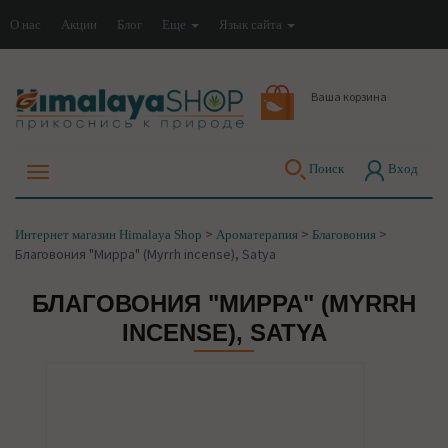
О нас
Акции
Блог
Еще
Язык сайта
Ваша корзина
Поиск
Вход
>
>
>
Интернет магазин Himalaya Shop
Ароматерапия
Благовония
Благовония "Мирра" (Myrrh incense), Satya
БЛАГОВОНИЯ "МИРРА" (MYRRH
INCENSE), SATYA