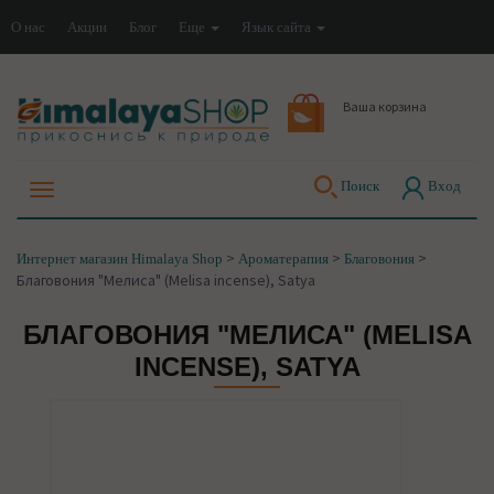
О нас
Акции
Блог
Еще
Язык сайта
Ваша корзина
Поиск
Вход
>
>
>
Интернет магазин Himalaya Shop
Ароматерапия
Благовония
Благовония "Мелиса" (Melisa incense), Satya
БЛАГОВОНИЯ "МЕЛИСА" (MELISA
INCENSE), SATYA