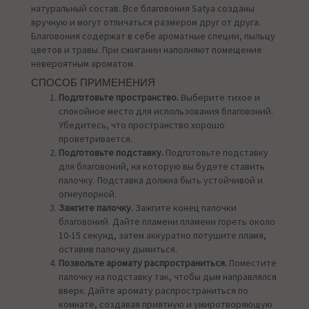
натуральный состав. Все благовония Satya созданы
вручную и могут отличаться размером друг от друга.
Благовония содержат в себе ароматные специи, пыльцу
цветов и травы. При сжигании наполняют помещение
невероятным ароматом.
СПОСОБ ПРИМЕНЕНИЯ
Подготовьте пространство.
Выберите тихое и
спокойное место для использования благовоний.
Убедитесь, что пространство хорошо
проветривается.
Подготовьте подставку.
Подготовьте подставку
для благовоний, на которую вы будете ставить
палочку. Подставка должна быть устойчивой и
огнеупорной.
Зажгите палочку.
Зажгите конец палочки
благовоний. Дайте пламени пламени гореть около
10-15 секунд, затем аккуратно потушите пламя,
оставив палочку дымиться.
Позвольте аромату распространиться.
Поместите
палочку на подставку так, чтобы дым направлялся
вверх. Дайте аромату распространиться по
комнате, создавая приятную и умиротворяющую