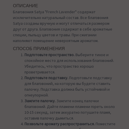
ОПИСАНИЕ
Благовония Satya "French Lavender" содержат
исключительно натуральный состав. Все благовония
Satya созданы вручную и могут отличаться размером
друг от друга. Благовония содержат в себе ароматные
специи, пыльцу цветов и травы. При сжигании
наполняют помещение невероятным ароматом.
СПОСОБ ПРИМЕНЕНИЯ
Подготовьте пространство.
Выберите тихое и
спокойное место для использования благовоний.
Убедитесь, что пространство хорошо
проветривается.
Подготовьте подставку.
Подготовьте подставку
для благовоний, на которую вы будете ставить
палочку. Подставка должна быть устойчивой и
огнеупорной.
Зажгите палочку.
Зажгите конец палочки
благовоний. Дайте пламени пламени гореть около
10-15 секунд, затем аккуратно потушите пламя,
оставив палочку дымиться.
Позвольте аромату распространиться.
Поместите