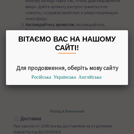
палочку на подставку так, чтобы дым направлялся
вверх. Дайте аромату распространиться по
комнате, создавая приятную и умиротворяющую
атмосферу.
Наслаждайтесь ароматом.
Наслаждайтесь
благоуханием пока палочка горит. Вы можете
использовать ее для медитации, чтения или
ВІТАЄМО ВАС НА НАШОМУ
просто для создания уютной обстановки.
САЙТІ!
Потушите палочку.
Потушите палочку после
использования, убедившись, что она полностью
потухла. Не оставляйте горящие благовония без
присмотра.
Для продовження, оберіть мову сайту
УПАКОВКА
Російська
Українська
Англійська
20 палочек
Назад в
Благовония
Доставка
При заказе от 1500 грн мы доставляем на отделение
Новой Почты БЕСПЛАТНО!