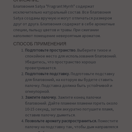
ОПИСАНИЕ
Благовония Satya "Fragrant Myrrh" содержат
исключительно натуральный состав. Все благовония
Satya созданы вручную и могут отличаться размером
друг от друга. Благовония содержат в себе ароматные
специи, пыльцу цветов и травы. При сжигании
наполняют помещение невероятным ароматом.
СПОСОБ ПРИМЕНЕНИЯ
Подготовьте пространство.
Выберите тихое и
спокойное место для использования благовоний.
Убедитесь, что пространство хорошо
проветривается.
Подготовьте подставку.
Подготовьте подставку
для благовоний, на которую вы будете ставить
палочку. Подставка должна быть устойчивой и
огнеупорной.
Зажгите палочку.
Зажгите конец палочки
благовоний. Дайте пламени пламени гореть около
10-15 секунд, затем аккуратно потушите пламя,
оставив палочку дымиться.
Позвольте аромату распространиться.
Поместите
палочку на подставку так, чтобы дым направлялся