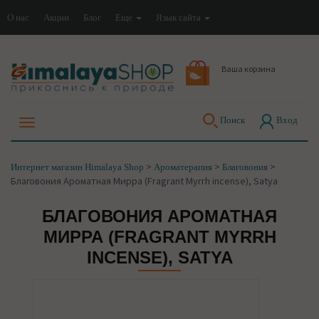
О нас
Акции
Блог
Еще
Язык сайта
Ваша корзина
Поиск
Вход
>
>
>
Интернет магазин Himalaya Shop
Ароматерапия
Благовония
Благовония Ароматная Мирра (Fragrant Myrrh incense), Satya
БЛАГОВОНИЯ АРОМАТНАЯ
МИРРА (FRAGRANT MYRRH
INCENSE), SATYA