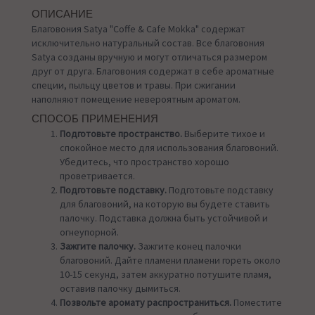
ОПИСАНИЕ
Благовония Satya "Coffe & Cafe Mokka" содержат
исключительно натуральный состав. Все благовония
Satya созданы вручную и могут отличаться размером
друг от друга. Благовония содержат в себе ароматные
специи, пыльцу цветов и травы. При сжигании
наполняют помещение невероятным ароматом.
СПОСОБ ПРИМЕНЕНИЯ
Подготовьте пространство.
Выберите тихое и
спокойное место для использования благовоний.
Убедитесь, что пространство хорошо
проветривается.
Подготовьте подставку.
Подготовьте подставку
для благовоний, на которую вы будете ставить
палочку. Подставка должна быть устойчивой и
огнеупорной.
Зажгите палочку.
Зажгите конец палочки
благовоний. Дайте пламени пламени гореть около
10-15 секунд, затем аккуратно потушите пламя,
оставив палочку дымиться.
Позвольте аромату распространиться.
Поместите