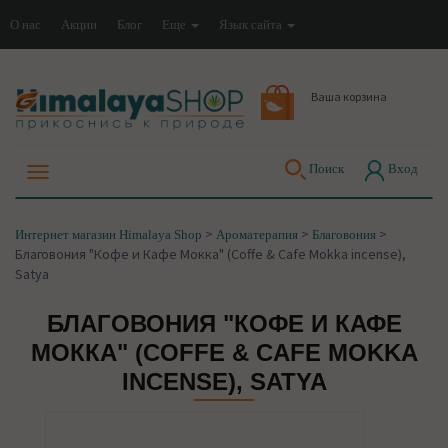
О нас
Акции
Блог
Еще
Язык сайта
Ваша корзина
Поиск
Вход
>
>
>
Интернет магазин Himalaya Shop
Ароматерапия
Благовония
Благовония "Кофе и Кафе Мокка" (Coffe & Cafe Mokka incense),
Satya
БЛАГОВОНИЯ "КОФЕ И КАФЕ
МОККА" (COFFE & CAFE MOKKA
INCENSE), SATYA