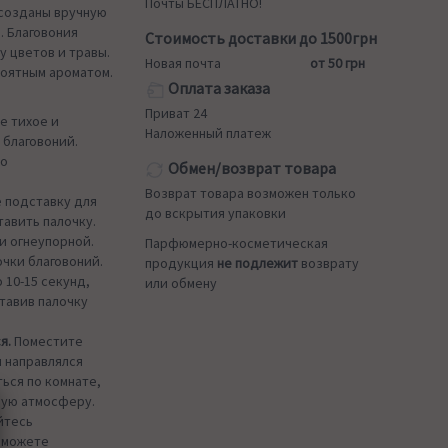
Почты БЕСПЛАТНО!
 созданы вручную
. Благовония
Стоимость доставки до 1500грн
у цветов и травы.
Новая почта
от 50 грн
оятным ароматом.
Оплата заказа
Приват 24
е тихое и
Наложенный платеж
 благовоний.
шо
Обмен/возврат товара
Возврат товара возможен только
 подставку для
до вскрытия упаковки
тавить палочку.
и огнеупорной.
Парфюмерно-косметическая
чки благовоний.
продукция
не подлежит
возврату
 10-15 секунд,
или обмену
тавив палочку
я.
Поместите
м направлялся
ься по комнате,
щую атмосферу.
йтесь
ы можете