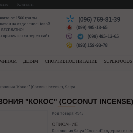
ество
Контакты
аказе от 1500 грн
мы
(096) 769-81-39
вляем на отделение Новой
(099) 495-13-65
ы
БЕСПЛАТНО!
ы принимаются через сайт
(099) 495-13-65
(093) 159-93-78
ЧИНАМ
ДЕТЯМ
СПОРТИВНОЕ ПИТАНИЕ
SUPERFOODS
говония "Кокос" (Coconut incense), Satya
ОНИЯ "КОКОС" (COCONUT INCENSE)
Код товара: 4945
ОПИСАНИЕ
Благовония Satya "Coconut" содержат иск