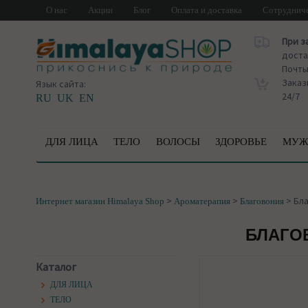
О нас
Акции
Блог
Оплата и доставка
Сотруднич
При з
доста
Почт
Заказ
Язык сайта:
24/7
RU
UK
EN
ДЛЯ ЛИЦА
ТЕЛО
ВОЛОСЫ
ЗДОРОВЬЕ
МУЖ
>
>
>
Бла
Интернет магазин Himalaya Shop
Ароматерапия
Благовония
БЛАГОВ
Каталог
ДЛЯ ЛИЦА
ТЕЛО