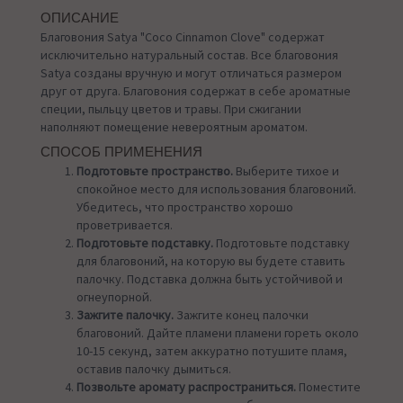
ОПИСАНИЕ
Благовония Satya "Coco Cinnamon Clove" содержат
исключительно натуральный состав. Все благовония
Satya созданы вручную и могут отличаться размером
друг от друга. Благовония содержат в себе ароматные
специи, пыльцу цветов и травы. При сжигании
наполняют помещение невероятным ароматом.
СПОСОБ ПРИМЕНЕНИЯ
Подготовьте пространство.
Выберите тихое и
спокойное место для использования благовоний.
Убедитесь, что пространство хорошо
проветривается.
Подготовьте подставку.
Подготовьте подставку
для благовоний, на которую вы будете ставить
палочку. Подставка должна быть устойчивой и
огнеупорной.
Зажгите палочку.
Зажгите конец палочки
благовоний. Дайте пламени пламени гореть около
10-15 секунд, затем аккуратно потушите пламя,
оставив палочку дымиться.
Позвольте аромату распространиться.
Поместите