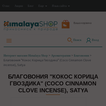
О нас
Акции
Блог
Еще
Язык сайта
Ваша корзина
Поиск
Вход
>
>
>
Интернет магазин Himalaya Shop
Ароматерапия
Благовония
Благовония "Кокос Корица Гвоздика" (Coco Cinnamon Clove
incense), Satya
БЛАГОВОНИЯ "КОКОС КОРИЦА
ГВОЗДИКА" (COCO CINNAMON
CLOVE INCENSE), SATYA