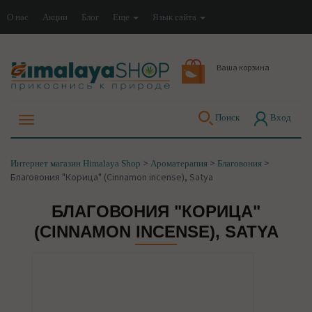
О нас
Акции
Блог
Еще
Язык сайта
Ваша корзина
Поиск
Вход
>
>
>
Интернет магазин Himalaya Shop
Ароматерапия
Благовония
Благовония "Корица" (Cinnamon incense), Satya
БЛАГОВОНИЯ "КОРИЦА"
(CINNAMON INCENSE), SATYA