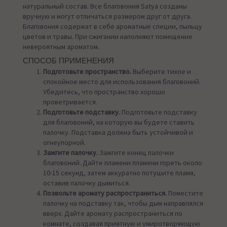
натуральный состав. Все благовония Satya созданы
вручную и могут отличаться размером друг от друга.
Благовония содержат в себе ароматные специи, пыльцу
цветов и травы. При сжигании наполняют помещение
невероятным ароматом.
СПОСОБ ПРИМЕНЕНИЯ
Подготовьте пространство.
Выберите тихое и
спокойное место для использования благовоний.
Убедитесь, что пространство хорошо
проветривается.
Подготовьте подставку.
Подготовьте подставку
для благовоний, на которую вы будете ставить
палочку. Подставка должна быть устойчивой и
огнеупорной.
Зажгите палочку.
Зажгите конец палочки
благовоний. Дайте пламени пламени гореть около
10-15 секунд, затем аккуратно потушите пламя,
оставив палочку дымиться.
Позвольте аромату распространиться.
Поместите
палочку на подставку так, чтобы дым направлялся
вверх. Дайте аромату распространиться по
комнате, создавая приятную и умиротворяющую