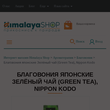
О нас
Акции
Блог
Еще
Язык сайта
Ваша корзина
Поиск
Вход
>
>
>
Интернет магазин Himalaya Shop
Ароматерапия
Благовония
Благовония японские Зелёный чай (Green Tea), Nippon Kodo
БЛАГОВОНИЯ ЯПОНСКИЕ
ЗЕЛЁНЫЙ ЧАЙ (GREEN TEA),
NIPPON KODO