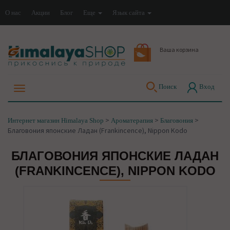
О нас
Акции
Блог
Еще
Язык сайта
Ваша корзина
Поиск
Вход
>
>
>
Интернет магазин Himalaya Shop
Ароматерапия
Благовония
Благовония японские Ладан (Frankincence), Nippon Kodo
БЛАГОВОНИЯ ЯПОНСКИЕ ЛАДАН
(FRANKINCENCE), NIPPON KODO