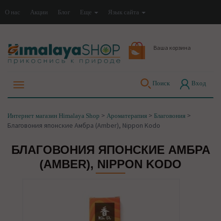
О нас
Акции
Блог
Еще
Язык сайта
Ваша корзина
Поиск
Вход
>
>
>
Интернет магазин Himalaya Shop
Ароматерапия
Благовония
Благовония японские Амбра (Amber), Nippon Kodo
БЛАГОВОНИЯ ЯПОНСКИЕ АМБРА
(AMBER), NIPPON KODO