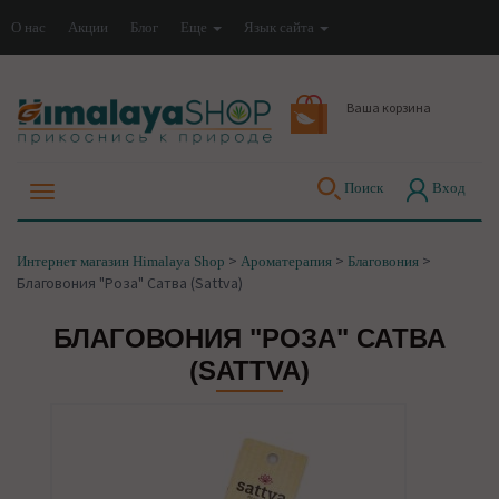
О нас
Акции
Блог
Еще
Язык сайта
Ваша корзина
Поиск
Вход
>
>
>
Интернет магазин Himalaya Shop
Ароматерапия
Благовония
Благовония "Роза" Сатва (Sattva)
БЛАГОВОНИЯ "РОЗА" САТВА
(SATTVA)