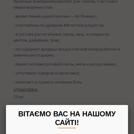
Приятные благовония наполнят дом теплом, счастьем и
умиротворенностью.
- время тления одной палочки — 60-70 минут;
- изготовлены по древним 400-летним рецептам;
- в составе растительные смолы, мед, эссенции из
цветов, деревьев, трав;
- не содержит вредных продуктов нефтепереработки и
химических отдушек;
- пахнет нотками розовой смолы, мяты и цитрусовыми;
- отпугивают комаров и насекомых;
- помогают устранить головную боль.
УПАКОВКА
15 шт
ВІТАЄМО ВАС НА НАШОМУ
САЙТІ!
Назад в
Благовония