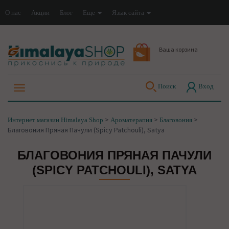
О нас
Акции
Блог
Еще
Язык сайта
Ваша корзина
Поиск
Вход
>
>
>
Интернет магазин Himalaya Shop
Ароматерапия
Благовония
Благовония Пряная Пачули (Spicy Patchouli), Satya
БЛАГОВОНИЯ ПРЯНАЯ ПАЧУЛИ
(SPICY PATCHOULI), SATYA