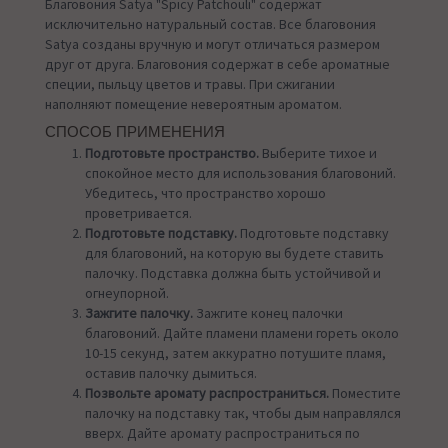
Благовония Satya "Spicy Patchouli" содержат
исключительно натуральный состав. Все благовония
Satya созданы вручную и могут отличаться размером
друг от друга. Благовония содержат в себе ароматные
специи, пыльцу цветов и травы. При сжигании
наполняют помещение невероятным ароматом.
СПОСОБ ПРИМЕНЕНИЯ
Подготовьте пространство.
Выберите тихое и
спокойное место для использования благовоний.
Убедитесь, что пространство хорошо
проветривается.
Подготовьте подставку.
Подготовьте подставку
для благовоний, на которую вы будете ставить
палочку. Подставка должна быть устойчивой и
огнеупорной.
Зажгите палочку.
Зажгите конец палочки
благовоний. Дайте пламени пламени гореть около
10-15 секунд, затем аккуратно потушите пламя,
оставив палочку дымиться.
Позвольте аромату распространиться.
Поместите
палочку на подставку так, чтобы дым направлялся
вверх. Дайте аромату распространиться по