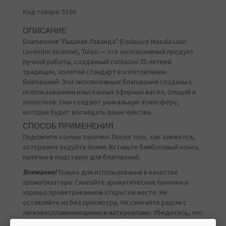
Код товара: 5160
ОПИСАНИЕ
Благовония "Пышная Лаванда" (Exclusive Masala Lush
Lavender incense), Tulasi — это эксклюзивный продукт
ручной работы, созданный согласно 75-летней
традиции, золотой стандарт в изготовлении
благовоний. Эти эксклюзивные благовония созданы с
использованием изысканных эфирных масел, специй и
лепестков. Они создают уникальную атмосферу,
которая будет восхищать ваши чувства.
СПОСОБ ПРИМЕНЕНИЯ
Подожгите кончик палочки. После того, как зажжется,
осторожно задуйте пламя. Вставьте бамбуковый конец
палочки в подставку для благовоний.
Внимание!
Только для использования в качестве
ароматизатора. Сжигайте ароматические палочки в
хорошо проветриваемом открытом месте. Не
оставляйте их без присмотра, Не сжигайте рядом с
легковоспламеняющимися материалами. Убедитесь, что
пепел падает только на огнеупорные поверхности.