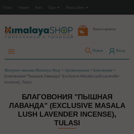
О нас
Акции
Блог
Еще
Язык сайта
Ваша корзина
Поиск
Вход
>
>
>
Интернет магазин Himalaya Shop
Ароматерапия
Благовония
Благовония "Пышная Лаванда" (Exclusive Masala Lush Lavender
incense), Tulasi
БЛАГОВОНИЯ "ПЫШНАЯ
ЛАВАНДА" (EXCLUSIVE MASALA
LUSH LAVENDER INCENSE),
TULASI