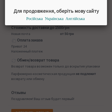
Назад в
Благовония
Доставка
Для продовження, оберіть мову сайту
При заказе от 1500 грн мы доставляем на отделение
Російська
Українська
Англійська
Новой Почты БЕСПЛАТНО!
Стоимость доставки до 1500грн
Новая почта
от 50 грн
Оплата заказа
Приват 24
Наложенный платеж
Обмен/возврат товара
Возврат товара возможен только до вскрытия упаковки
Парфюмерно-косметическая продукция
не подлежит
возврату или обмену
Отзывы
Поздравляем! Ваш отзыв будет первый!