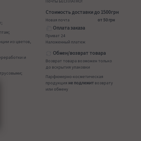
Почты БЕСПЛАТНО!
Стоимость доставки до 1500грн
Новая почта
от 50 грн
т;
Оплата заказа
птам;
Приват 24
нции из цветов,
Наложенный платеж
Обмен/возврат товара
ереработки и
Возврат товара возможен только
до вскрытия упаковки
итрусовыми;
Парфюмерно-косметическая
продукция
не подлежит
возврату
или обмену