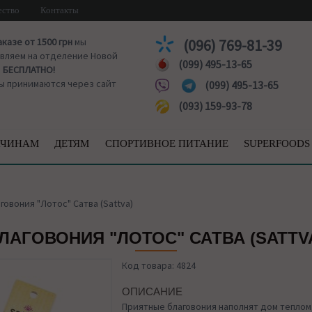
ество
Контакты
аказе от 1500 грн
мы
(096) 769-81-39
вляем на отделение Новой
(099) 495-13-65
ы
БЕСПЛАТНО!
ы принимаются через сайт
(099) 495-13-65
(093) 159-93-78
ЧИНАМ
ДЕТЯМ
СПОРТИВНОЕ ПИТАНИЕ
SUPERFOODS
говония "Лотос" Сатва (Sattva)
ЛАГОВОНИЯ "ЛОТОС" САТВА (SATTV
Код товара: 4824
ОПИСАНИЕ
Приятные благовония наполнят дом теплом