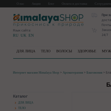
О нас
Акции
Блог
Оплата и доставка
Сотруднич
При з
доста
Почт
Заказ
Язык сайта:
24/7
RU
UK
EN
ДЛЯ ЛИЦА
ТЕЛО
ВОЛОСЫ
ЗДОРОВЬЕ
МУЖ
>
>
>
Бла
Интернет магазин Himalaya Shop
Ароматерапия
Благовония
Б
Каталог
ДЛЯ ЛИЦА
ТЕЛО