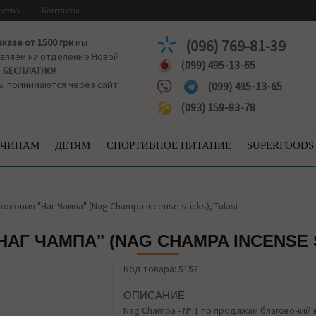
ество
Контакты
аказе от 1500 грн
мы
(096) 769-81-39
вляем на отделение Новой
(099) 495-13-65
ы
БЕСПЛАТНО!
ы принимаются через сайт
(099) 495-13-65
(093) 159-93-78
ЧИНАМ
ДЕТЯМ
СПОРТИВНОЕ ПИТАНИЕ
SUPERFOODS
говония "Наг Чампа" (Nag Champa incense sticks), Tulasi
АГ ЧАМПА" (NAG CHAMPA INCENSE S
Код товара: 5152
ОПИСАНИЕ
Nag Champa - № 1 по продажам благовоний 