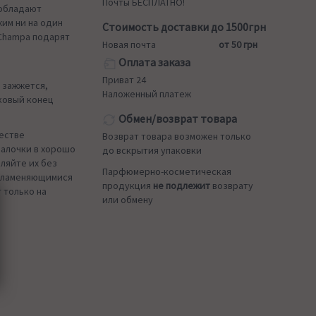
Почты БЕСПЛАТНО!
 обладают
им ни на один
Стоимость доставки до 1500грн
 Champa подарят
Новая почта
от 50 грн
Оплата заказа
Приват 24
к зажжется,
Наложенный платеж
ковый конец
Обмен/возврат товара
честве
Возврат товара возможен только
палочки в хорошо
до вскрытия упаковки
ляйте их без
Парфюмерно-косметическая
спламеняющимися
продукция
не подлежит
возврату
 только на
или обмену