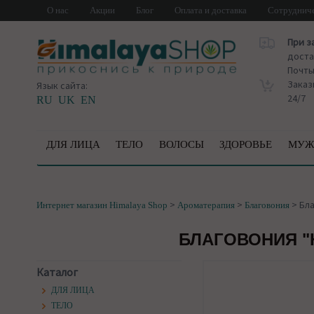
О нас
Акции
Блог
Оплата и доставка
Сотруднич
При з
доста
Почт
Заказ
Язык сайта:
24/7
RU
UK
EN
ДЛЯ ЛИЦА
ТЕЛО
ВОЛОСЫ
ЗДОРОВЬЕ
МУЖ
>
>
>
Бла
Интернет магазин Himalaya Shop
Ароматерапия
Благовония
БЛАГОВОНИЯ "Н
Каталог
ДЛЯ ЛИЦА
ТЕЛО