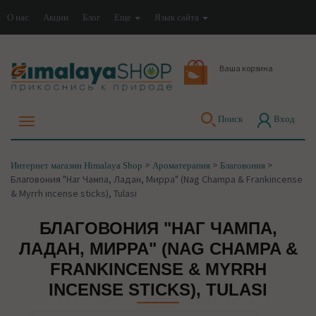
О нас
Акции
Блог
Еще
Язык сайта
Ваша корзина
Поиск
Вход
>
>
>
Интернет магазин Himalaya Shop
Ароматерапия
Благовония
Благовония "Наг Чампа, Ладан, Мирра" (Nag Champa & Frankincense
& Myrrh incense sticks), Tulasi
БЛАГОВОНИЯ "НАГ ЧАМПА,
ЛАДАН, МИРРА" (NAG CHAMPA &
FRANKINCENSE & MYRRH
INCENSE STICKS), TULASI