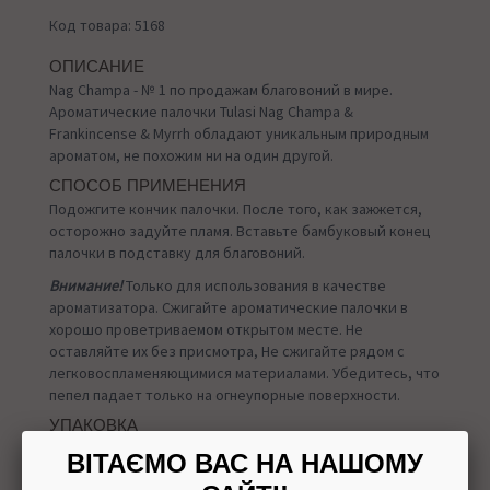
Код товара: 5168
ОПИСАНИЕ
Nag Champa - № 1 по продажам благовоний в мире.
Ароматические палочки Tulasi Nag Champa &
Frankincense & Myrrh обладают уникальным природным
ароматом, не похожим ни на один другой.
СПОСОБ ПРИМЕНЕНИЯ
Подожгите кончик палочки. После того, как зажжется,
осторожно задуйте пламя. Вставьте бамбуковый конец
палочки в подставку для благовоний.
Внимание!
Только для использования в качестве
ароматизатора. Сжигайте ароматические палочки в
хорошо проветриваемом открытом месте. Не
оставляйте их без присмотра, Не сжигайте рядом с
легковоспламеняющимися материалами. Убедитесь, что
пепел падает только на огнеупорные поверхности.
УПАКОВКА
15 грамм
ВІТАЄМО ВАС НА НАШОМУ