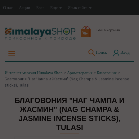
О нас
Акции
Блог
Еще
Язык сайта
Ваша корзина
Поиск
Вход
>
>
>
Интернет магазин Himalaya Shop
Ароматерапия
Благовония
Благовония "Наг Чампа и Жасмин" (Nag Champa & Jasmine incense
sticks), Tulasi
БЛАГОВОНИЯ "НАГ ЧАМПА И
ЖАСМИН" (NAG CHAMPA &
JASMINE INCENSE STICKS),
TULASI