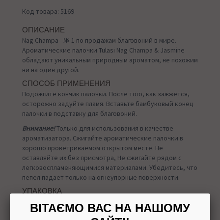
Код товара: 5169
ОПИСАНИЕ
Nag Champa - № 1 по продажам благовоний в мире.
Ароматические палочки Tulasi Nag Champa & Jasmine
обладают уникальным природным ароматом, не похожим
ни на один другой.
СПОСОБ ПРИМЕНЕНИЯ
Подожгите кончик палочки. После того, как зажжется,
осторожно задуйте пламя. Вставьте бамбуковый конец
палочки в подставку для благовоний.
Внимание!
Только для использования в качестве
ароматизатора. Сжигайте ароматические палочки в
хорошо проветриваемом открытом месте. Не
оставляйте их без присмотра, Не сжигайте рядом с
легковоспламеняющимися материалами. Убедитесь, что
пепел падает только на огнеупорные поверхности.
УПАКОВКА
15 грамм
ВІТАЄМО ВАС НА НАШОМУ