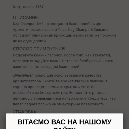
Код товара: 5167
ОПИСАНИЕ
Nag Champa - № 1 по продажам благовоний в мире.
Ароматические палочки Tulasi Nag Champa & Cinnamon
обладают уникальным природным ароматом, не похожим
ни на один другой.
СПОСОБ ПРИМЕНЕНИЯ
Подожгите кончик палочки. После того, как зажжется,
осторожно задуйте пламя. Вставьте бамбуковый конец
палочки в подставку для благовоний.
Внимание!
Только для использования в качестве
ароматизатора. Сжигайте ароматические палочки в
хорошо проветриваемом открытом месте. Не
оставляйте их без присмотра, Не сжигайте рядом с
легковоспламеняющимися материалами. Убедитесь, что
пепел падает только на огнеупорные поверхности.
УПАКОВКА
15 грамм
ВІТАЄМО ВАС НА НАШОМУ