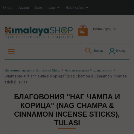
О нас
Акции
Блог
Еще
Язык сайта
Ваша корзина
Поиск
Вход
>
>
>
Интернет магазин Himalaya Shop
Ароматерапия
Благовония
Благовония "Наг Чампа и Корица" (Nag Champa & Cinnamon incense
sticks), Tulasi
БЛАГОВОНИЯ "НАГ ЧАМПА И
КОРИЦА" (NAG CHAMPA &
CINNAMON INCENSE STICKS),
TULASI