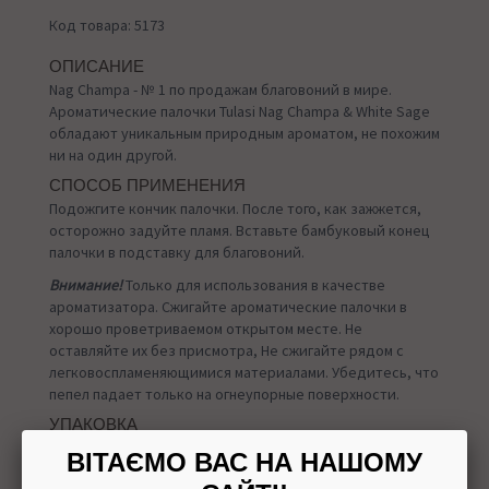
Код товара: 5173
ОПИСАНИЕ
Nag Champa - № 1 по продажам благовоний в мире.
Ароматические палочки Tulasi Nag Champa & White Sage
обладают уникальным природным ароматом, не похожим
ни на один другой.
СПОСОБ ПРИМЕНЕНИЯ
Подожгите кончик палочки. После того, как зажжется,
осторожно задуйте пламя. Вставьте бамбуковый конец
палочки в подставку для благовоний.
Внимание!
Только для использования в качестве
ароматизатора. Сжигайте ароматические палочки в
хорошо проветриваемом открытом месте. Не
оставляйте их без присмотра, Не сжигайте рядом с
легковоспламеняющимися материалами. Убедитесь, что
пепел падает только на огнеупорные поверхности.
УПАКОВКА
15 грамм
ВІТАЄМО ВАС НА НАШОМУ