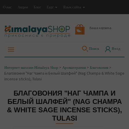
О нас
Акции
Блог
Еще
Язык сайта
Ваша корзина
Поиск
Вход
>
>
>
Интернет магазин Himalaya Shop
Ароматерапия
Благовония
Благовония "Наг Чампа и Белый Шалфей" (Nag Champa & White Sage
incense sticks), Tulasi
БЛАГОВОНИЯ "НАГ ЧАМПА И
БЕЛЫЙ ШАЛФЕЙ" (NAG CHAMPA
& WHITE SAGE INCENSE STICKS),
TULASI