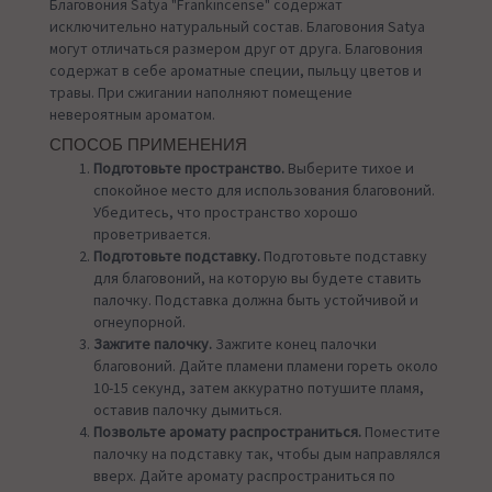
Благовония Satya "Frankincense" содержат
исключительно натуральный состав. Благовония Satya
могут отличаться размером друг от друга. Благовония
содержат в себе ароматные специи, пыльцу цветов и
травы. При сжигании наполняют помещение
невероятным ароматом.
СПОСОБ ПРИМЕНЕНИЯ
Подготовьте пространство.
Выберите тихое и
спокойное место для использования благовоний.
Убедитесь, что пространство хорошо
проветривается.
Подготовьте подставку.
Подготовьте подставку
для благовоний, на которую вы будете ставить
палочку. Подставка должна быть устойчивой и
огнеупорной.
Зажгите палочку.
Зажгите конец палочки
благовоний. Дайте пламени пламени гореть около
10-15 секунд, затем аккуратно потушите пламя,
оставив палочку дымиться.
Позвольте аромату распространиться.
Поместите
палочку на подставку так, чтобы дым направлялся
вверх. Дайте аромату распространиться по