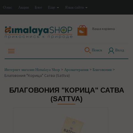
О нас
Акции
Блог
Еще
Язык сайта
Ваша корзина
Поиск
Вход
>
>
>
Интернет магазин Himalaya Shop
Ароматерапия
Благовония
Благовония "Корица" Сатва (Sattva)
БЛАГОВОНИЯ "КОРИЦА" САТВА
(SATTVA)