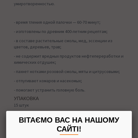
умиротворенностью.
- время тления одной палочки — 60-70 минут;
- изготовлены по древним 400-летним рецептам;
- в составе растительные смолы, мед, эссенции из
цветов, деревьев, трав;
- не содержит вредных продуктов нефтепереработки и
химических отдушек;
- пахнет нотками розовой смолы, мяты и цитрусовыми;
- отпугивают комаров и насекомых;
- помогают устранить головную боль.
УПАКОВКА
15 штук
ВІТАЄМО ВАС НА НАШОМУ
САЙТІ!
Назад в
Благовония