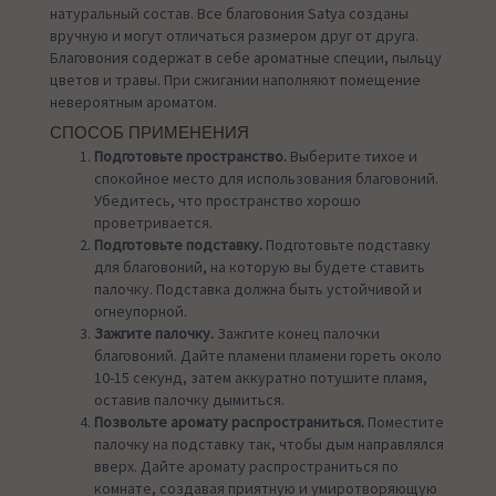
натуральный состав. Все благовония Satya созданы
вручную и могут отличаться размером друг от друга.
Благовония содержат в себе ароматные специи, пыльцу
цветов и травы. При сжигании наполняют помещение
невероятным ароматом.
СПОСОБ ПРИМЕНЕНИЯ
Подготовьте пространство.
Выберите тихое и
спокойное место для использования благовоний.
Убедитесь, что пространство хорошо
проветривается.
Подготовьте подставку.
Подготовьте подставку
для благовоний, на которую вы будете ставить
палочку. Подставка должна быть устойчивой и
огнеупорной.
Зажгите палочку.
Зажгите конец палочки
благовоний. Дайте пламени пламени гореть около
10-15 секунд, затем аккуратно потушите пламя,
оставив палочку дымиться.
Позвольте аромату распространиться.
Поместите
палочку на подставку так, чтобы дым направлялся
вверх. Дайте аромату распространиться по
комнате, создавая приятную и умиротворяющую