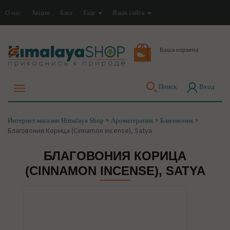
О нас
Акции
Блог
Еще
Язык сайта
Ваша корзина
Поиск
Вход
>
>
>
Интернет магазин Himalaya Shop
Ароматерапия
Благовония
Благовония Корица (Cinnamon incense), Satya
БЛАГОВОНИЯ КОРИЦА
(CINNAMON INCENSE), SATYA