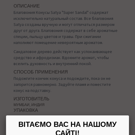
ОПИСАНИЕ
Благовония Конусы Satya "Super Sandal" содержат
исключительно натуральный состав. Все благовония
Satya созданы вручную и могут отличаться размером
друг от друга. Благовония содержат в себе ароматные
специи, пыльцу цветов и травы. При сжигании
наполняют помещение невероятным ароматом.
Сандаловое дерево действует как успокаивающее
средство и афродизиак. Вдохните аромат, чтобы
вселить духовность и внутренний покой.
СПОСОБ ПРИМЕНЕНИЯ
Подожгите кончик конуса и подождите, пока он не
загорится равномерно. Задуйте пламя и поместите
конус на подставку.
ИЗГОТОВИТЕЛЬ
МУМБАИ, ИНДИЯ
УПАКОВКА
12 конусов и подставка
ВІТАЄМО ВАС НА НАШОМУ
САЙТІ!