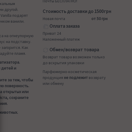
Почты БЕСПЛАТНО!
икальным
ин другой.
Стоимость доставки до 1500грн
Vanilla подарят
Новая почта
от 50 грн
енком ванили.
Оплата заказа
Приват 24
са на огнеупорную
Наложенный платеж
ус на подставку.
 загорится. Как
Обмен/возврат товара
адуйте пламя.
Возврат товара возможен только
атизатора.
до вскрытия упаковки
я детей и
Парфюмерно-косметическая
продукция
не подлежит
возврату
ите за тем, чтобы
или обмену
ую поверхность.
а открытых или
ста, сохраните
ния.
животных.