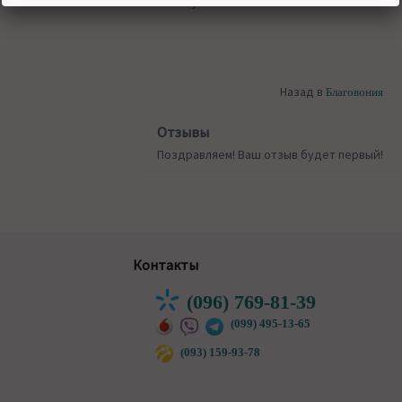
15 конусов
Назад в
Благовония
Отзывы
Поздравляем! Ваш отзыв будет первый!
Контакты
(096) 769-81-39
(099) 495-13-65
(093) 159-93-78