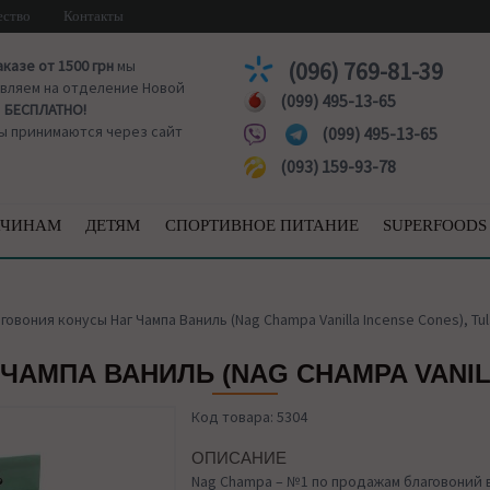
ество
Контакты
аказе от 1500 грн
мы
(096) 769-81-39
вляем на отделение Новой
(099) 495-13-65
ы
БЕСПЛАТНО!
ы принимаются через сайт
(099) 495-13-65
(093) 159-93-78
ЧИНАМ
ДЕТЯМ
СПОРТИВНОЕ ПИТАНИЕ
SUPERFOODS
говония конусы Наг Чампа Ваниль (Nag Champa Vanilla Incense Cones), Tul
АМПА ВАНИЛЬ (NAG CHAMPA VANILL
Код товара: 5304
ОПИСАНИЕ
Nag Champa – №1 по продажам благовоний 