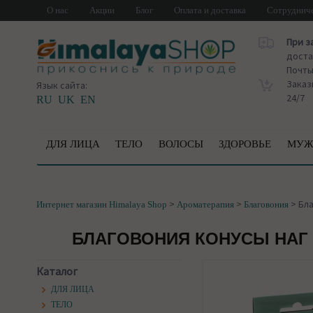
О нас
Акции
Блог
Оплата и доставка
Сотруднич
При з
доста
Почт
Заказ
Язык сайта:
24/7
RU
UK
EN
ДЛЯ ЛИЦА
ТЕЛО
ВОЛОСЫ
ЗДОРОВЬЕ
МУЖ
>
>
>
Бла
Интернет магазин Himalaya Shop
Ароматерапия
Благовония
БЛАГОВОНИЯ КОНУСЫ НАГ Ч
Каталог
ДЛЯ ЛИЦА
ТЕЛО