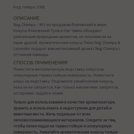
Код товара: 5301
ОПИСАНИЕ
Nag Champa – №1 по продажам благовоний в мире.
Конусы благовоний Туласи Наг Чампа обладают
уникальным природным ароматом, не похожим ни на
один другой. Ароматические конусы Tulasi Nag Champa &
Lavender подарят вам интенсивный аромат Nag Champa с
оттенком лаванды.
СПОСОБ ПРИМЕНЕНИЯ
Поместите металлическую подставку конуса на
огнеупорную термостойкую поверхность. Поместите
конус на подставку. Подожгите узкий кончик конуса,
пока он не загорится. Как только наконечник загорится,
осторожно задуйте пламя.
Только для использования в качестве ароматизатора.
Хранить и использовать в недоступном для детей и
животных месте. Жечь подальше от всех
легковоспламеняющихся материалов. Следите за тем,
чтобы пепел падал на термостойкую и огнеупорную
поверхность. Зажигайте ароматические конусы только