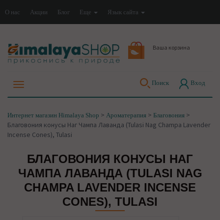
О нас
Акции
Блог
Еще
Язык сайта
Ваша корзина
Поиск
Вход
>
>
>
Интернет магазин Himalaya Shop
Ароматерапия
Благовония
Благовония конусы Наг Чампа Лаванда (Tulasi Nag Champa Lavender
Incense Cones), Tulasi
БЛАГОВОНИЯ КОНУСЫ НАГ
ЧАМПА ЛАВАНДА (TULASI NAG
CHAMPA LAVENDER INCENSE
CONES), TULASI