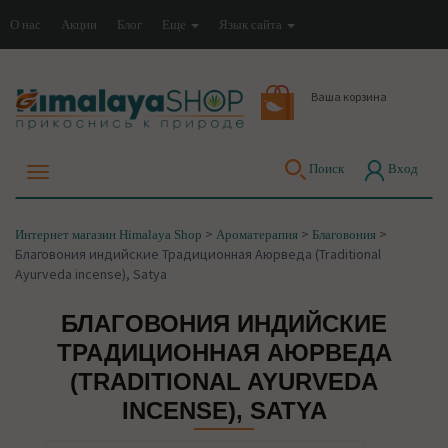
О нас
Акции
Блог
Еще
Язык сайта
Ваша корзина
Поиск
Вход
>
>
>
Интернет магазин Himalaya Shop
Ароматерапия
Благовония
Благовония индийские Традиционная Аюрведа (Traditional
Ayurveda incense), Satya
БЛАГОВОНИЯ ИНДИЙСКИЕ
ТРАДИЦИОННАЯ АЮРВЕДА
(TRADITIONAL AYURVEDA
INCENSE), SATYA