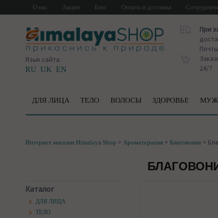
О нас
Акции
Блог
Оплата и доставка
Сотруднич
При з
доста
Почт
Заказ
Язык сайта:
24/7
RU
UK
EN
ДЛЯ ЛИЦА
ТЕЛО
ВОЛОСЫ
ЗДОРОВЬЕ
МУЖ
>
>
>
Бла
Интернет магазин Himalaya Shop
Ароматерапия
Благовония
БЛАГОВОНИ
Каталог
ДЛЯ ЛИЦА
ТЕЛО