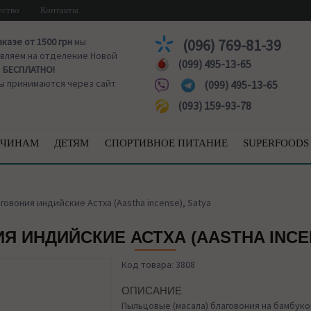
ество
Контакты
аказе от 1500 грн
мы
(096) 769-81-39
вляем на отделение Новой
(099) 495-13-65
ы
БЕСПЛАТНО!
ы принимаются через сайт
(099) 495-13-65
(093) 159-93-78
ЧИНАМ
ДЕТЯМ
СПОРТИВНОЕ ПИТАНИЕ
SUPERFOODS
говония индийские Астха (Aastha incense), Satya
Я ИНДИЙСКИЕ АСТХА (AASTHA INCEN
Код товара: 3808
ОПИСАНИЕ
Пыльцовые (масала) благовония на бамбуко