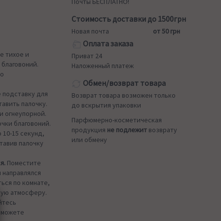
Почты БЕСПЛАТНО!
Стоимость доставки до 1500грн
Новая почта
от 50 грн
Оплата заказа
е тихое и
Приват 24
 благовоний.
Наложенный платеж
шо
Обмен/возврат товара
 подставку для
Возврат товара возможен только
тавить палочку.
до вскрытия упаковки
и огнеупорной.
Парфюмерно-косметическая
чки благовоний.
продукция
не подлежит
возврату
 10-15 секунд,
или обмену
тавив палочку
я.
Поместите
м направлялся
ься по комнате,
щую атмосферу.
йтесь
ы можете