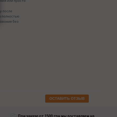
ения или просто
у после
а полностью
говония без
ОСТАВИТЬ ОТЗЫВ
При заказе от 1500 грн мы доставляем на