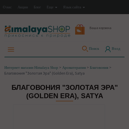
О нас
Акции
Блог
Еще
Язык сайта
Ваша корзина
Поиск
Вход
>
>
>
Интернет магазин Himalaya Shop
Ароматерапия
Благовония
Благовония "Золотая Эра" (Golden Era), Satya
БЛАГОВОНИЯ "ЗОЛОТАЯ ЭРА"
(GOLDEN ERA), SATYA