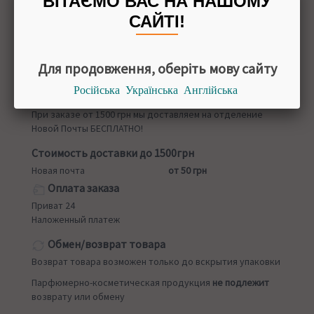
ВІТАЄМО ВАС НА НАШОМУ
15 грамм
САЙТІ!
Для продовження, оберіть мову сайту
Назад в
Благовония
Російська
Українська
Англійська
Доставка
При заказе от 1500 грн мы доставляем на отделение
Новой Почты БЕСПЛАТНО!
Стоимость доставки до 1500грн
Новая почта
от 50 грн
Оплата заказа
Приват 24
Наложенный платеж
Обмен/возврат товара
Возврат товара возможен только до вскрытия упаковки
Парфюмерно-косметическая продукция
не подлежит
возврату или обмену