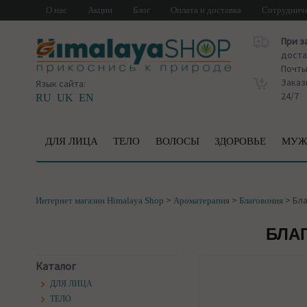
О нас
Акции
Блог
Оплата и доставка
Сотруднич
При з
доста
Почт
Заказ
Язык сайта:
24/7
RU
UK
EN
ДЛЯ ЛИЦА
ТЕЛО
ВОЛОСЫ
ЗДОРОВЬЕ
МУЖ
>
>
>
Бла
Интернет магазин Himalaya Shop
Ароматерапия
Благовония
БЛАГ
Каталог
ДЛЯ ЛИЦА
ТЕЛО