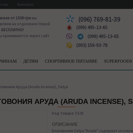
ество
Контакты
аказе от 1500 грн
мы
(096) 769-81-39
вляем на отделение Новой
(099) 495-13-65
ы
БЕСПЛАТНО!
ы принимаются через сайт
(099) 495-13-65
(093) 159-93-78
ЧИНАМ
ДЕТЯМ
СПОРТИВНОЕ ПИТАНИЕ
SUPERFOODS
говония Аруда (Aruda incense), Satya
ОВОНИЯ АРУДА (ARUDA INCENSE), 
Код товара: 5328
ОПИСАНИЕ
Благовония Satya "Aruda" содержат исклю