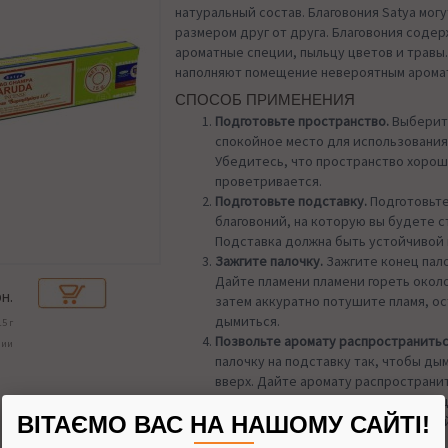
натуральный состав. Благовония Satya мог
размером друг от друга. Благовония содер
ароматные специи, пыльцу цветов и травы
наполняют помещение невероятным арома
СПОСОБ ПРИМЕНЕНИЯ
Подготовьте пространство.
Выберит
спокойное место для использования
Убедитесь, что пространство хоро
проветривается.
Подготовьте подставку.
Подготовьте
благовоний, на которую вы будете с
Подставка должна быть устойчивой 
Зажгите палочку.
Зажгите конец пало
Дайте пламени пламени гореть около
н.
затем аккуратно потушите пламя, ос
дымиться.
15 г
Позвольте аромату распространитьс
чии
палочку на подставку так, чтобы ды
вверх. Дайте аромату распространит
создавая приятную и умиротворяю
ВІТАЄМО ВАС НА НАШОМУ САЙТІ!
Наслаждайтесь ароматом.
Наслажда
благоуханием пока палочка горит. В