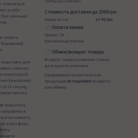
Почты БЕСПЛАТНО!
ут отличаться
жат в себе
Стоимость доставки до 1500грн
. При сжигании
Новая почта
от 50 грн
том.
Оплата заказа
Приват 24
е тихое и
Наложенный платеж
 благовоний.
шо
Обмен/возврат товара
Возврат товара возможен только
 подставку для
до вскрытия упаковки
тавить палочку.
и огнеупорной.
Парфюмерно-косметическая
чки благовоний.
продукция
не подлежит
возврату
 10-15 секунд,
или обмену
тавив палочку
я.
Поместите
м направлялся
ься по комнате,
щую атмосферу.
йтесь
ы можете