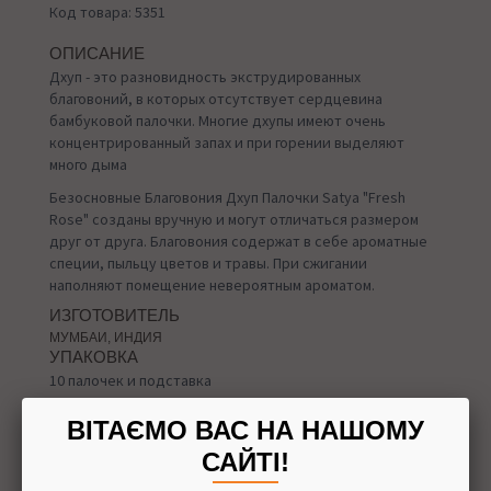
Код товара: 5351
ОПИСАНИЕ
Дхуп - это разновидность экструдированных
благовоний, в которых отсутствует сердцевина
бамбуковой палочки. Многие дхупы имеют очень
концентрированный запах и при горении выделяют
много дыма
Безосновные Благовония Дхуп Палочки Satya "Fresh
Rose" созданы вручную и могут отличаться размером
друг от друга. Благовония содержат в себе ароматные
специи, пыльцу цветов и травы. При сжигании
наполняют помещение невероятным ароматом.
ИЗГОТОВИТЕЛЬ
МУМБАИ, ИНДИЯ
УПАКОВКА
10 палочек и подставка
ВІТАЄМО ВАС НА НАШОМУ
САЙТІ!
Назад в
Благовония