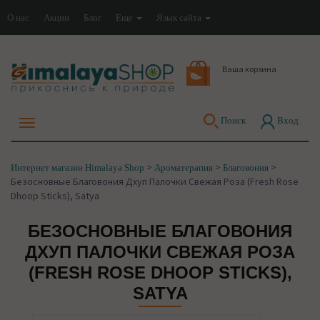
О нас
Акции
Блог
Еще
Язык сайта
Ваша корзина
Поиск
Вход
>
>
>
Интернет магазин Himalaya Shop
Ароматерапия
Благовония
Безосновные Благовония Дхуп Палочки Свежая Роза (Fresh Rose
Dhoop Sticks), Satya
БЕЗОСНОВНЫЕ БЛАГОВОНИЯ
ДХУП ПАЛОЧКИ СВЕЖАЯ РОЗА
(FRESH ROSE DHOOP STICKS),
SATYA